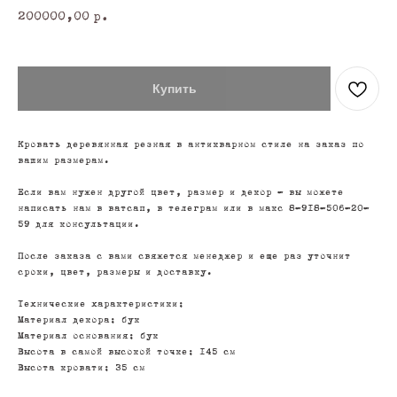
200000,00
р.
Купить
Кровать деревянная резная в антикварном стиле на заказ по
вашим размерам.
Если вам нужен другой цвет, размер и декор - вы можете
написать нам в ватсап, в телеграм или в макс 8-918-506-20-
59 для консультации.
После заказа с вами свяжется менеджер и еще раз уточнит
сроки, цвет, размеры и доставку.
Технические характеристики:
Материал декора: бук
Материал основания: бук
Высота в самой высокой точке: 145 см
Высота кровати: 35 см