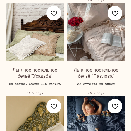
28 000
р.
Льняное постельное
Льняное постельное
бельё "Усадьба"
бельё "Павлова"
На заказ, сроки 4-6 недель
33 оттенка на выбор
36 900
36 900
р.
р.