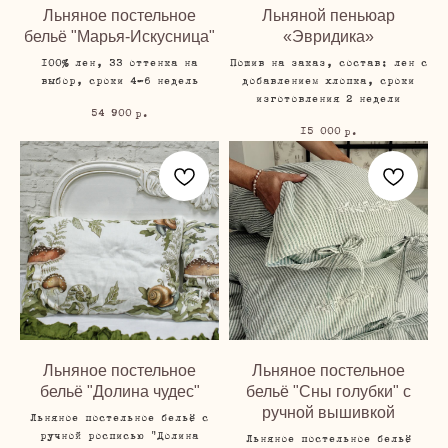
Льняное постельное
Льняной пеньюар
бельё "Марья-Искусница"
«Эвридика»
100% лен, 33 оттенка на
Пошив на заказ, состав: лен с
выбор, сроки 4-6 недель
добавлением хлопка, сроки
изготовления 2 недели
54 900
р.
15 000
р.
Льняное постельное
Льняное постельное
бельё "Долина чудес"
бельё "Сны голубки" с
ручной вышивкой
Льняное постельное бельё с
ручной росписью "Долина
Льняное постельное бельё