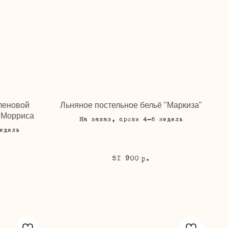
еленовой
Льняное постельное бельё "Маркиза"
 Морриса
На заказ, сроки 4-6 недель
едель
51 900
р.