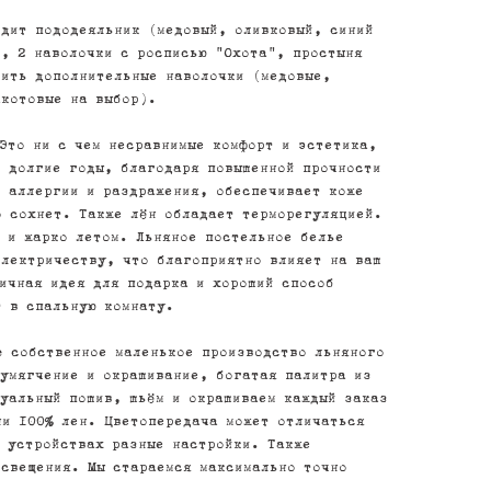
одит пододеяльник (медовый, оливковый, синий
), 2 наволочки с росписью "Охота", простыня
вить дополнительные наволочки (медовые,
акотовые на выбор).
Это ни с чем несравнимые комфорт и эстетика,
с долгие годы, благодаря повышенной прочности
т аллергии и раздражения, обеспечивает коже
о сохнет. Также лён обладает терморегуляцией.
й и жарко летом. Льняное постельное белье
электричеству, что благоприятно влияет на ваш
ичная идея для подарка и хороший способ
т в спальную комнату.
e собственное маленькое производство льняного
 умягчение и окрашивание, богатая палитра из
дуальный пошив, шьём и окрашиваем каждый заказ
ни 100% лен. Цветопередача может отличаться
х устройствах разные настройки. Также
освещения. Мы стараемся максимально точно