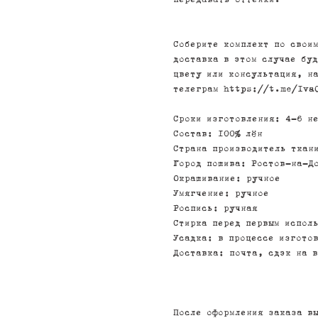
передавать оттенки.
Соберите комплект по своим
доставка в этом случае буд
цвету или консультация, н
телеграм https://t.me/Iva
Сроки изготовления: 4-6 н
Состав: 100% лён
Страна производитель ткан
Город пошива: Ростов-на-Д
Окрашивание: ручное
Умягчение: ручное
Роспись: ручная
Стирка перед первым испол
Усадка: в процессе изгото
Доставка: почта, сдэк на 
После оформления заказа в