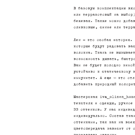
В базовую комплектацию вх
или терракотовый на выбор
бежевая. Также можно доба
оливковые, синие или терр
Лен - это особая история. 
которые будут радовать ва
волокна. Ткань не вызывае
возможность дышать, быстр
Вам не будет холодно зимо
устойчиво к статическому 
иммунитет. А еще – это отл
добавить природный колори
Мастерская iva_olinen_hom
текстиля и одежды, ручное
33 оттенков. У нас индиви
индивидуально. Состав тка
оттенками, так как на все
цветопередача зависит от 