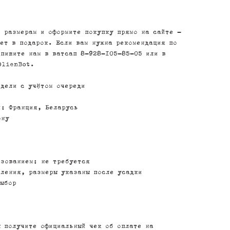
 размерам и оформите покупку прямо на сайте -
ет в подарок. Если вам нужна рекомендация по
апишите нам в ватсап 8-928-105-85-05 или в
OlienBot.
едели с учётом очереди
и: Франция, Беларусь
ону
ьзованием: не требуется
вления, размеры указаны после усадки
выбор
ы получите официальный чек об оплате на