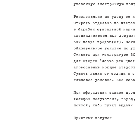
указанную электронную поч
Рекомендации по уходу за 
Стирать отдельно по цветам
в барабан стиральной маши
специализированные ловушк
они везде продаются). Можн
обязательное условие по у
Стирать при температуре 3
для стирки "Ласка для цве
агрессивные моющие средст
Сушить вдали от солнца и 
ключевое условие. Без нео
При оформлении заказа про
телефон получателя, город
почтой, либо пункт выдачи
Приятных покупок!