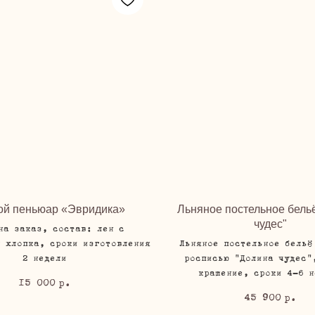
ой пеньюар «Эвридика»
Льняное постельное бель
чудес"
на заказ, состав: лен с
м хлопка, сроки изготовления
Льняное постельное бельё
2 недели
росписью "Долина чудес"
крашение, сроки 4-6 н
15 000
р.
45 900
р.