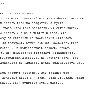
ту.
льняными изделиями:
. При стирке изделий с двумя и более цветами,
ны класть влажные салфетки, а лучше
и цвета (это тоже салфетки, их легко найти,
о класть 3-5 шт в первые 2 раза. Это
ходу за изделием из нескольких оттенков.
0-40 градусов. Отжим 600-800 оборотов. Гель
тного" . Не использовать Ариэль, Amway,
ва. При полоскании добавлять кондиционер.
отопительных приборов. Не пересушивать. Это
бходимости не гладить. Можно использовать пар.
сьба указать корректно все данные: фио и
, почтовый адрес и индекс, если отправка нужна
 сдэка, если отправка нужна сдэком.