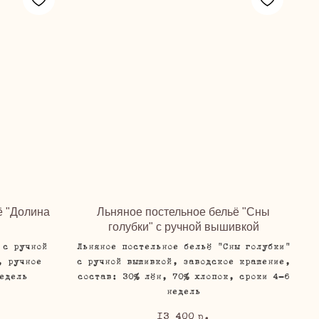
ё "Долина
Льняное постельное бельё "Сны
голубки" с ручной вышивкой
 с ручной
Льняное постельное бельё "Сны голубки"
, ручное
с ручной вышивкой, заводское крашение,
едель
состав: 30% лён, 70% хлопок, сроки 4-6
недель
13 400
р.