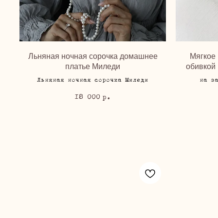
Льняная ночная сорочка домашнее
Мягкое 
платье Миледи
обивкой
Льняная ночная сорочка Миледи
на з
18 000
р.