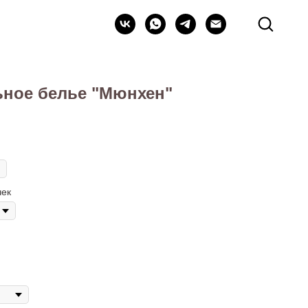
ьное белье "Мюнхен"
чек