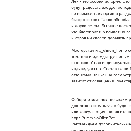
Лен - это особая история. Эт
будут радовать вас долгие го
не вызывает аллергии и раздр
быстро сохнет. Также лён обл
и жарко летом. Льняное постел
что благоприятно влияет на в
и хороший способ добавить пр
Мастерская iva_olinen_home с
текстиля и одежды, ручное ум
оттенков. У нас индивидуальн
индивидуально. Состав ткани 
оттенками, так как на всех ус
зависит от освещения. Мы ста
Соберите комплект по своим р
доставка в этом случае будет
или консультация, напишите н
https://t.me/IvaOlienBot.
Рекомендуем дополнительные 
базового оттенка.