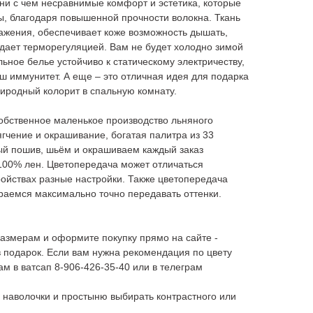
о ни с чем несравнимые комфорт и эстетика, которые
ды, благодаря повышенной прочности волокна. Ткань
ажения, обеспечивает коже возможность дышать,
адает терморегуляцией. Вам не будет холодно зимой
ьное белье устойчиво к статическому электричеству,
аш иммунитет. А еще – это отличная идея для подарка
иродный колорит в спальную комнату.
обственное маленькое производство льняного
ягчение и окрашивание, богатая палитра из 33
ый пошив, шьём и окрашиваем каждый заказ
100% лен. Цветопередача может отличаться
тройствах разные настройки. Также цветопередача
раемся максимально точно передавать оттенки.
азмерам и оформите покупку прямо на сайте -
 в подарок. Если вам нужна рекомендация по цвету
ам в ватсап 8-906-426-35-40 или в телеграм
наволочки и простыню выбирать контрастного или