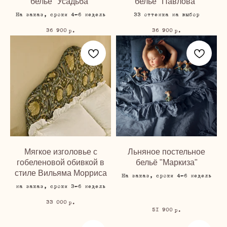
бельё "Усадьба"
бельё "Павлова"
На заказ, сроки 4-6 недель
33 оттенка на выбор
36 900
36 900
р.
р.
Мягкое изголовье с
Льняное постельное
гобеленовой обивкой в
бельё "Маркиза"
стиле Вильяма Морриса
На заказ, сроки 4-6 недель
на заказ, сроки 3-6 недель
33 000
р.
51 900
р.