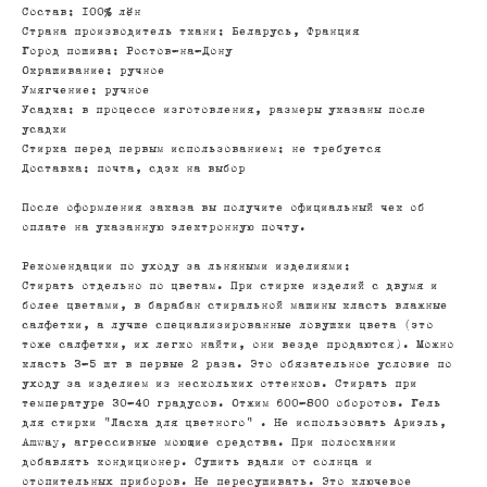
Состав: 100% лён
Страна производитель ткани: Беларусь, Франция
Город пошива: Ростов-на-Дону
Окрашивание: ручное
Умягчение: ручное
Усадка: в процессе изготовления, размеры указаны после
усадки
Стирка перед первым использованием: не требуется
Доставка: почта, сдэк на выбор
После оформления заказа вы получите официальный чек об
оплате на указанную электронную почту.
Рекомендации по уходу за льняными изделиями:
Стирать отдельно по цветам. При стирке изделий с двумя и
более цветами, в барабан стиральной машины класть влажные
салфетки, а лучше специализированные ловушки цвета (это
тоже салфетки, их легко найти, они везде продаются). Можно
класть 3-5 шт в первые 2 раза. Это обязательное условие по
уходу за изделием из нескольких оттенков. Стирать при
температуре 30-40 градусов. Отжим 600-800 оборотов. Гель
для стирки "Ласка для цветного" . Не использовать Ариэль,
Amway, агрессивные моющие средства. При полоскании
добавлять кондиционер. Сушить вдали от солнца и
отопительных приборов. Не пересушивать. Это ключевое