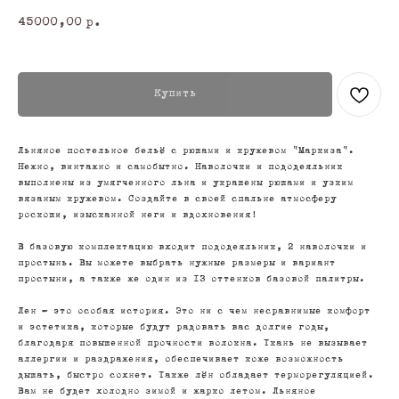
45000,00
р.
Купить
Льняное постельное бельё с рюшами и кружевом "Маркиза".
Нежно, винтажно и самобытно. Наволочки и пододеяльник
выполнены из умягченного льна и украшены рюшами и узким
вязаным кружевом. Создайте в своей спальне атмосферу
роскоши, изысканной неги и вдохновения!
В базовую комплектацию входит пододеяльник, 2 наволочки и
простынь. Вы можете выбрать нужные размеры и вариант
простыни, а также же один из 13 оттенков базовой палитры.
Лен - это особая история. Это ни с чем несравнимые комфорт
и эстетика, которые будут радовать вас долгие годы,
благодаря повышенной прочности волокна. Ткань не вызывает
аллергии и раздражения, обеспечивает коже возможность
дышать, быстро сохнет. Также лён обладает терморегуляцией.
Вам не будет холодно зимой и жарко летом. Льняное