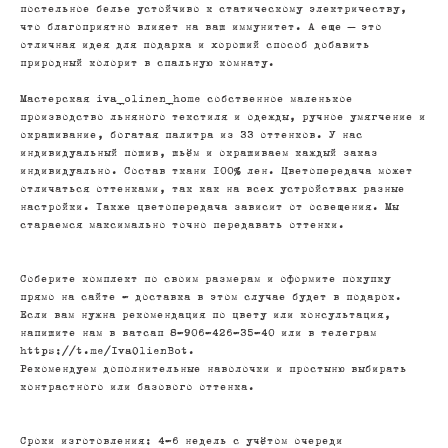
постельное белье устойчиво к статическому электричеству,
что благоприятно влияет на ваш иммунитет. А еще – это
отличная идея для подарка и хороший способ добавить
природный колорит в спальную комнату.
Мастерская iva_olinen_home собственное маленькое
производство льняного текстиля и одежды, ручное умягчение и
окрашивание, богатая палитра из 33 оттенков. У нас
индивидуальный пошив, шьём и окрашиваем каждый заказ
индивидуально. Состав ткани 100% лен. Цветопередача может
отличаться оттенками, так как на всех устройствах разные
настройки. Также цветопередача зависит от освещения. Мы
стараемся максимально точно передавать оттенки.
Соберите комплект по своим размерам и оформите покупку
прямо на сайте - доставка в этом случае будет в подарок.
Если вам нужна рекомендация по цвету или консультация,
напишите нам в ватсап 8-906-426-35-40 или в телеграм
https://t.me/IvaOlienBot.
Рекомендуем дополнительные наволочки и простыню выбирать
контрастного или базового оттенка.
Сроки изготовления: 4-6 недель с учётом очереди