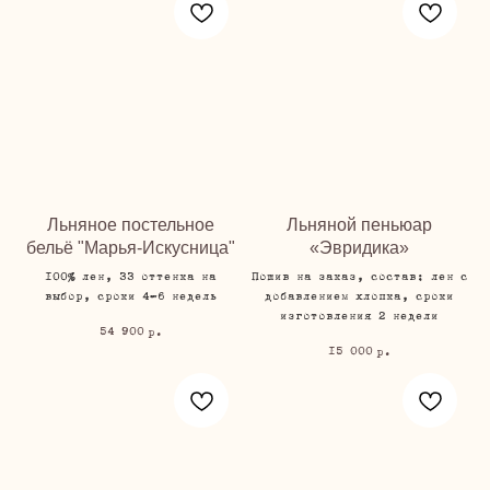
Льняное постельное
Льняной пеньюар
бельё "Марья-Искусница"
«Эвридика»
100% лен, 33 оттенка на
Пошив на заказ, состав: лен с
выбор, сроки 4-6 недель
добавлением хлопка, сроки
изготовления 2 недели
54 900
р.
15 000
р.