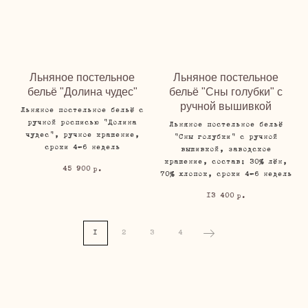
Льняное постельное
Льняное постельное
бельё "Долина чудес"
бельё "Сны голубки" с
ручной вышивкой
Льняное постельное бельё с
ручной росписью "Долина
Льняное постельное бельё
чудес", ручное крашение,
"Сны голубки" с ручной
сроки 4-6 недель
вышивкой, заводское
крашение, состав: 30% лён,
45 900
р.
70% хлопок, сроки 4-6 недель
13 400
р.
1
2
3
4