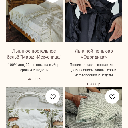
Льняное постельное
Льняной пеньюар
бельё "Марья-Искусница"
«Эвридика»
100% лен, 33 оттенка на выбор,
Пошив на заказ, состав: лен с
сроки 4-6 недель
добавлением хлопка, сроки
изготовления 2 недели
54 900
р.
15 000
р.