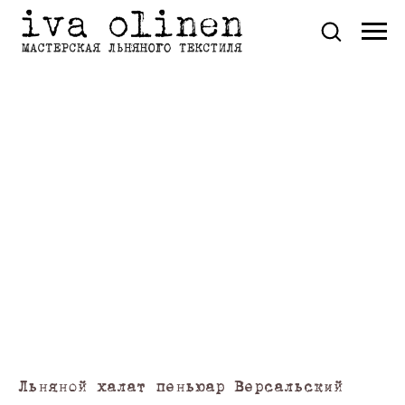
Льняной халат пеньюар Версальский