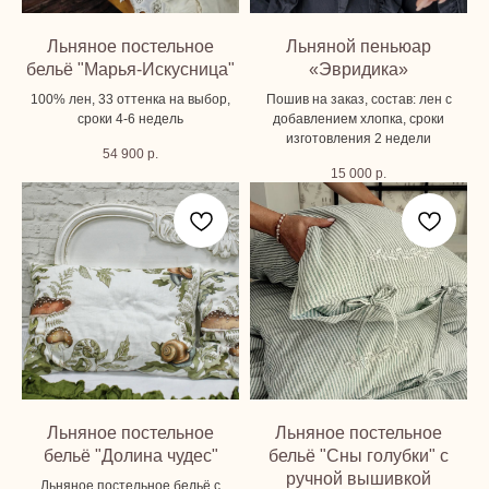
Льняное постельное
Льняной пеньюар
бельё "Марья-Искусница"
«Эвридика»
100% лен, 33 оттенка на выбор,
Пошив на заказ, состав: лен с
сроки 4-6 недель
добавлением хлопка, сроки
изготовления 2 недели
54 900
р.
15 000
р.
Льняное постельное
Льняное постельное
бельё "Долина чудес"
бельё "Сны голубки" с
ручной вышивкой
Льняное постельное бельё с