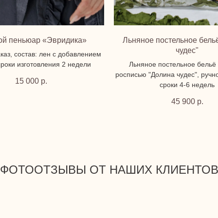
ой пеньюар «Эвридика»
Льняное постельное бель
чудес"
каз, состав: лен с добавлением
сроки изготовления 2 недели
Льняное постельное бельё 
росписью "Долина чудес", ручн
15 000
р.
сроки 4-6 недель
45 900
р.
ФОТООТЗЫВЫ ОТ НАШИХ КЛИЕНТО