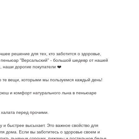
чшее решение для тех, кто заботится о здоровье,
 пеньюар "Версальский" - большой шедевр от нашей
, наши дорогие покупатели ❤️
 те вещи, которыми мы пользуемся каждый день!
 рюш и комфорт натурального льна в пеньюаре
 халата перед прочими.
гу и быстрее высыхает. Это важное свойство для
ля дома. Если вы заботитесь о здоровье своем и
упить льняные сорочки, пижамы и постельное белье.