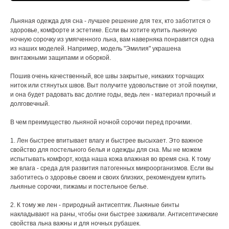
Льняная одежда для сна - лучшее решение для тех, кто заботится о
здоровье, комфорте и эстетике. Если вы хотите купить льняную
ночную сорочку из умягченного льна, вам наверняка понравится одна
из наших моделей. Например, модель "Эмилия" украшена
винтажными защипами и оборкой.
Пошив очень качественный, все швы закрытые, никаких торчащих
ниток или стянутых швов. Выт получите удовольствие от этой покупки,
и она будет радовать вас долгие годы, ведь лен - материал прочный и
долговечный.
В чем преимущество льняной ночной сорочки перед прочими.
1. Лен быстрее впитывает влагу и быстрее высыхает. Это важное
свойство для постельного белья и одежды для сна. Мы не можем
испытывать комфорт, когда наша кожа влажная во время сна. К тому
же влага - среда для развития патогенных микроорганизмов. Если вы
заботитесь о здоровье своем и своих близких, рекомендуем купить
льняные сорочки, пижамы и постельное белье.
2. К тому же лен - природный антисептик. Льняные бинты
накладывают на раны, чтобы они быстрее заживали. Антисептические
свойства льна важны и для ночных рубашек.