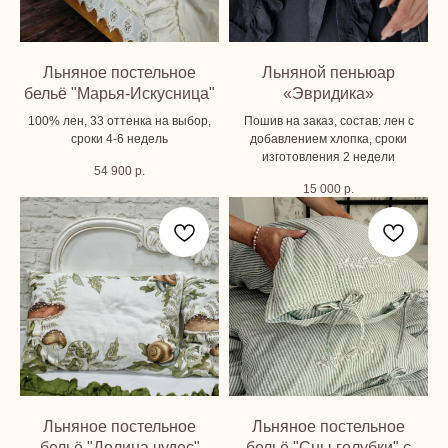
Льняное постельное
Льняной пеньюар
бельё "Марья-Искусница"
«Эвридика»
100% лен, 33 оттенка на выбор,
Пошив на заказ, состав: лен с
сроки 4-6 недель
добавлением хлопка, сроки
изготовления 2 недели
54 900
р.
15 000
р.
Льняное постельное
Льняное постельное
бельё "Долина чудес"
бельё "Сны голубки" с