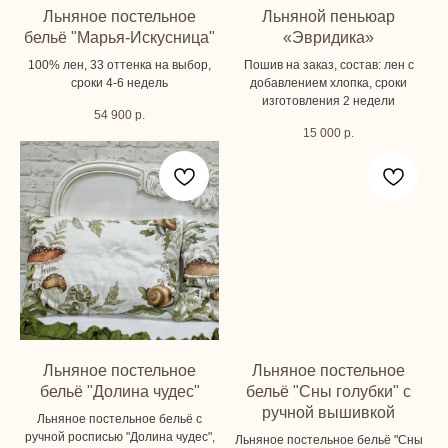
Льняное постельное
Льняной пеньюар
бельё "Марья-Искусница"
«Эвридика»
100% лен, 33 оттенка на выбор,
Пошив на заказ, состав: лен с
сроки 4-6 недель
добавлением хлопка, сроки
изготовления 2 недели
54 900
р.
15 000
р.
Льняное постельное
Льняное постельное
бельё "Долина чудес"
бельё "Сны голубки" с
ручной вышивкой
Льняное постельное бельё с
ручной росписью "Долина чудес",
Льняное постельное бельё "Сны