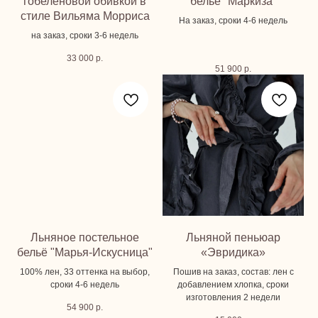
гобеленовой обивкой в
бельё "Маркиза"
стиле Вильяма Морриса
На заказ, сроки 4-6 недель
на заказ, сроки 3-6 недель
33 000
р.
51 900
р.
Льняное постельное
Льняной пеньюар
бельё "Марья-Искусница"
«Эвридика»
100% лен, 33 оттенка на выбор,
Пошив на заказ, состав: лен с
сроки 4-6 недель
добавлением хлопка, сроки
изготовления 2 недели
54 900
р.