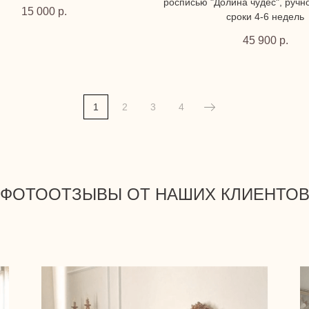
росписью "Долина чудес", ручн
15 000
р.
сроки 4-6 недель
45 900
р.
1
2
3
4
ФОТООТЗЫВЫ ОТ НАШИХ КЛИЕНТО