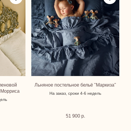
еленовой
Льняное постельное бельё "Маркиза"
 Морриса
На заказ, сроки 4-6 недель
дель
51 900
р.