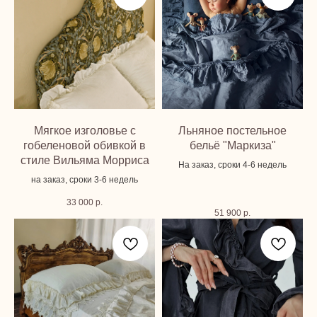
Мягкое изголовье с
Льняное постельное
гобеленовой обивкой в
бельё "Маркиза"
стиле Вильяма Морриса
На заказ, сроки 4-6 недель
на заказ, сроки 3-6 недель
33 000
р.
51 900
р.