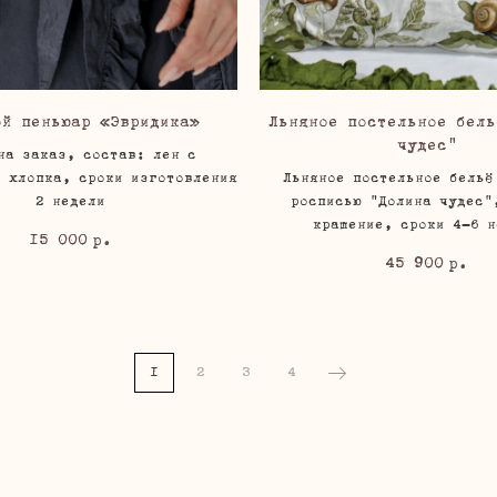
ой пеньюар «Эвридика»
Льняное постельное бель
чудес"
на заказ, состав: лен с
м хлопка, сроки изготовления
Льняное постельное бельё
2 недели
росписью "Долина чудес"
крашение, сроки 4-6 н
15 000
р.
45 900
р.
1
2
3
4