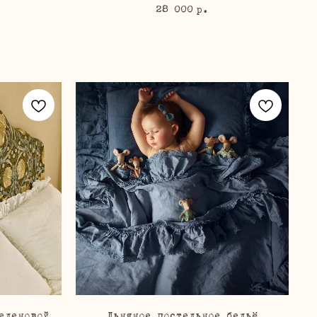
28 000
р.
еленовой
Льняное постельное бельё