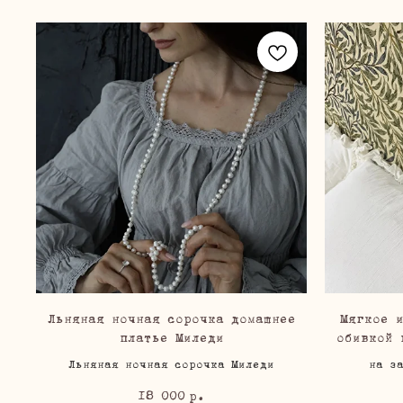
Льняная ночная сорочка домашнее
Мягкое 
платье Миледи
обивкой 
Льняная ночная сорочка Миледи
на з
18 000
р.