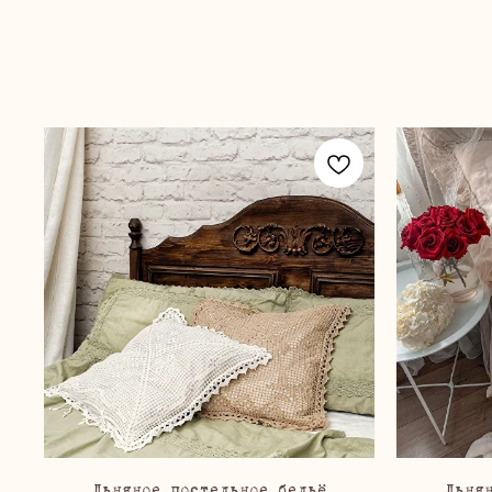
Льняное постельное бельё
Льня