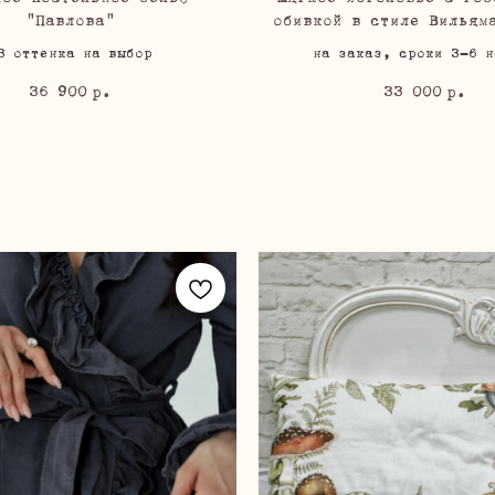
"Павлова"
обивкой в стиле Вильям
3 оттенка на выбор
на заказ, сроки 3-6 н
36 900
33 000
р.
р.