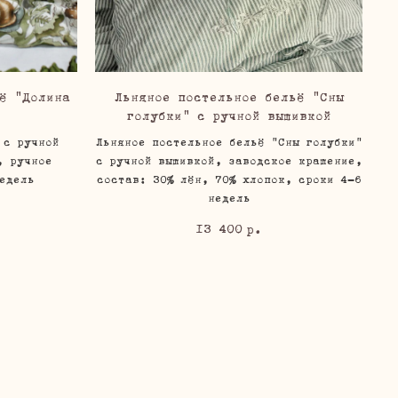
ё "Долина
Льняное постельное бельё "Сны
голубки" с ручной вышивкой
 с ручной
Льняное постельное бельё "Сны голубки"
, ручное
с ручной вышивкой, заводское крашение,
едель
состав: 30% лён, 70% хлопок, сроки 4-6
недель
13 400
р.