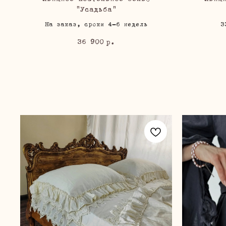
"Усадьба"
На заказ, сроки 4-6 недель
3
36 900
р.