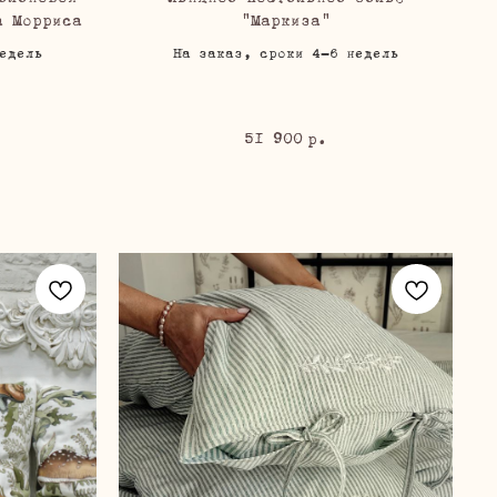
а Морриса
"Маркиза"
едель
На заказ, сроки 4-6 недель
51 900
р.