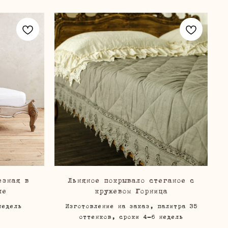
езная в
Льняное покрывало стеганое с
ле
кружевом Горница
недель
Изготовление на заказ, палитра 35
оттенков, сроки 4-6 недель