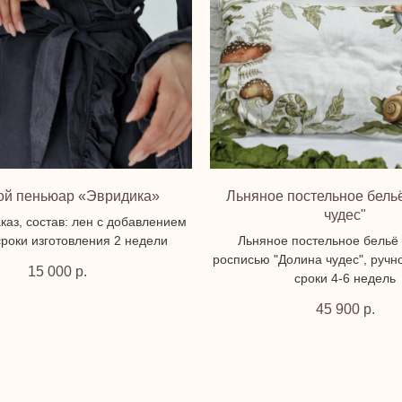
ой пеньюар «Эвридика»
Льняное постельное бель
чудес"
каз, состав: лен с добавлением
сроки изготовления 2 недели
Льняное постельное бельё 
росписью "Долина чудес", ручн
15 000
р.
сроки 4-6 недель
45 900
р.