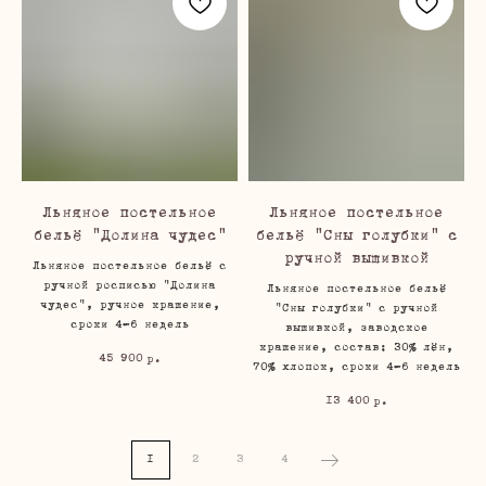
Льняное постельное
Льняное постельное
бельё "Долина чудес"
бельё "Сны голубки" с
ручной вышивкой
Льняное постельное бельё с
ручной росписью "Долина
Льняное постельное бельё
чудес", ручное крашение,
"Сны голубки" с ручной
сроки 4-6 недель
вышивкой, заводское
крашение, состав: 30% лён,
45 900
р.
70% хлопок, сроки 4-6 недель
13 400
р.
1
2
3
4