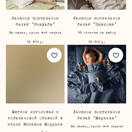
Льняное постельное
Льняное постельное
бельё "Усадьба"
бельё "Павлова"
На заказ, сроки 4-6 недель
33 оттенка на выбор
36 900
36 900
р.
р.
Мягкое изголовье с
Льняное постельное
гобеленовой обивкой в
бельё "Маркиза"
стиле Вильяма Морриса
На заказ, сроки 4-6 недель