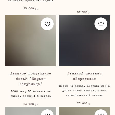
на заказ, сроки 3-6 недель
33 000
р.
51 900
р.
Льняное постельное
Льняной пеньюар
бельё "Марья-
«Эвридика»
Искусница"
Пошив на заказ, состав: лен с
добавлением хлопка, сроки
100% лен, 33 оттенка на
изготовления 2 недели
выбор, сроки 4-6 недель
15 000
р.
54 900
р.